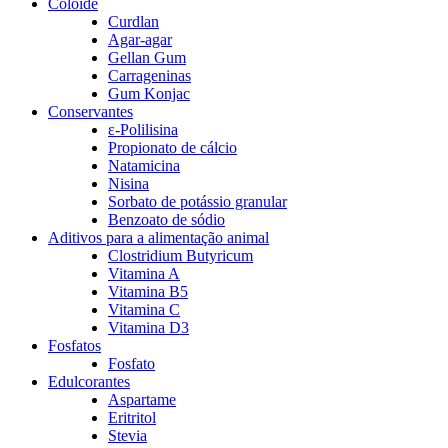
Colóide
Curdlan
Agar-agar
Gellan Gum
Carrageninas
Gum Konjac
Conservantes
ε-Polilisina
Propionato de cálcio
Natamicina
Nisina
Sorbato de potássio granular
Benzoato de sódio
Aditivos para a alimentação animal
Clostridium Butyricum
Vitamina A
Vitamina B5
Vitamina C
Vitamina D3
Fosfatos
Fosfato
Edulcorantes
Aspartame
Eritritol
Stevia