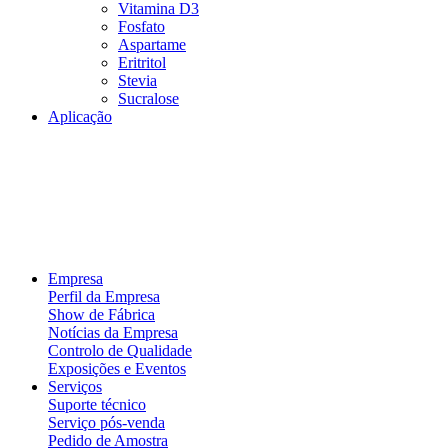
Vitamina D3
Fosfato
Aspartame
Eritritol
Stevia
Sucralose
Aplicação
Empresa
Perfil da Empresa
Show de Fábrica
Notícias da Empresa
Controlo de Qualidade
Exposições e Eventos
Serviços
Suporte técnico
Serviço pós-venda
Pedido de Amostra