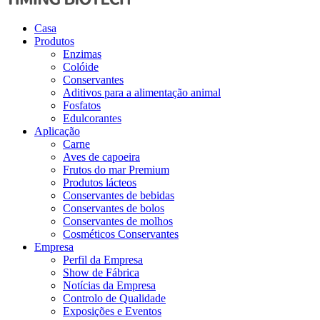
Casa
Produtos
Enzimas
Colóide
Conservantes
Aditivos para a alimentação animal
Fosfatos
Edulcorantes
Aplicação
Carne
Aves de capoeira
Frutos do mar Premium
Produtos lácteos
Conservantes de bebidas
Conservantes de bolos
Conservantes de molhos
Cosméticos Conservantes
Empresa
Perfil da Empresa
Show de Fábrica
Notícias da Empresa
Controlo de Qualidade
Exposições e Eventos