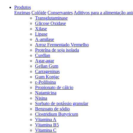
Produtos
Enzimas
Colóide
Conservantes
Aditivos para a alimentação an
Transglutaminase
Glicose Oxidase
Xilase
Lipase
A-amilase
Arroz Fermentado Vermelho
Proteína de soja isolada
Curdlan
Agar-agar
Gellan Gum
Carrageninas
Gum Konjac
ε-Polilisina
Propionato de cálcio
Natamicina
Nisina
Sorbato de potássio granular
Benzoato de sódio
Clostridium Butyricum
Vitamina A
Vitamina B5
Vitamina C