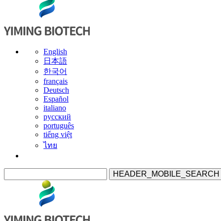
English
日本語
한국어
français
Deutsch
Español
italiano
русский
português
tiếng việt
ไทย
HEADER_MOBILE_SEARCH