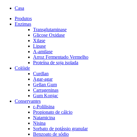
Casa
Produtos
Enzimas
Transglutaminase
Glicose Oxidase
Xilase
Lipase
A-amilase
Arroz Fermentado Vermelho
Proteína de soja isolada
Colóide
Curdlan
Agar-agar
Gellan Gum
Carrageninas
Gum Konjac
Conservantes
ε-Polilisina
Propionato de cálcio
Natamicina
Nisina
Sorbato de potássio granular
Benzoato de sódio