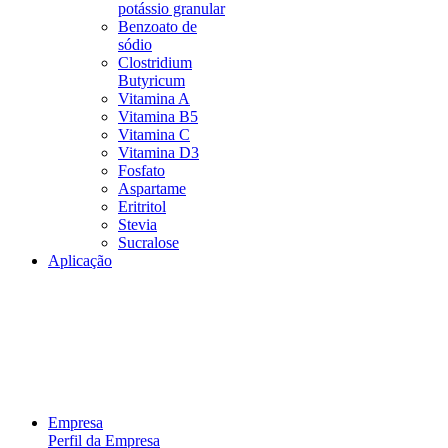
potássio granular
Benzoato de
sódio
Clostridium
Butyricum
Vitamina A
Vitamina B5
Vitamina C
Vitamina D3
Fosfato
Aspartame
Eritritol
Stevia
Sucralose
Aplicação
Empresa
Perfil da Empresa