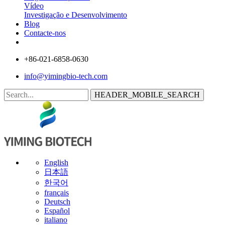
Vídeo
Investigação e Desenvolvimento
Blog
Contacte-nos
+86-021-6858-0630
info@yimingbio-tech.com
HEADER_MOBILE_SEARCH
English
日本語
한국어
français
Deutsch
Español
italiano