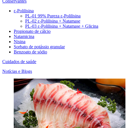
Conservantes
ε-Polilisina
PL-01 99% Pureza ε-Polilisina
PL-02 ε-Polilisina + Natamase
PL-03 ε-Polilisina + Natamase + Glicina
Propionato de cálcio
Natamicina
Nisina
Sorbato de potássio granular
Benzoato de sódio
Cuidados de saúde
Notícias e Blogs