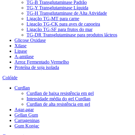
TG-B Transglutaminase Padrão
TG-Y Transglutaminase Líquida
TG-H Transglutaminase de Alta Atividade
Ligação TG-MT para carne
Ligação TG-CK para aves de capoeira
Ligação TG-SF para frutos do mar
TG-DR Transglutaminase para produtos lácteos
Glicose Oxidase
Xilase
Lipase
A-amilase
Arroz Fermentado Vermelho
Proteína de soja isolada
Colóide
Curdlan
Curdlan de baixa resistência em gel
Intensidade média do gel Curdlan
Curdlan de alta resistência em gel
Agar-agar
Gellan Gum
Carrageninas
Gum Konjac