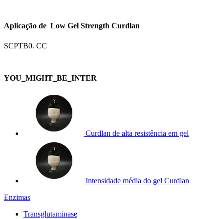
Aplicação de Low Gel Strength Curdlan
SCPTB0. CC
YOU_MIGHT_BE_INTER
Curdlan de alta resistência em gel
Intensidade média do gel Curdlan
Enzimas
Transglutaminase