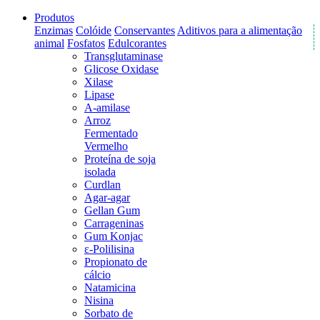
Produtos
Enzimas
Colóide
Conservantes
Aditivos para a alimentação
animal
Fosfatos
Edulcorantes
Transglutaminase
Glicose Oxidase
Xilase
Lipase
A-amilase
Arroz
Fermentado
Vermelho
Proteína de soja
isolada
Curdlan
Agar-agar
Gellan Gum
Carrageninas
Gum Konjac
ε-Polilisina
Propionato de
cálcio
Natamicina
Nisina
Sorbato de