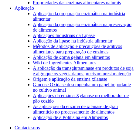
Propriedades das enzimas alimentares naturais
Aplicação
Aplicação da preparação enzimática na indústria
alimentar
Aplicação da preparação enzimática na preservação
de alimentos
Aplicações Industriais da Lipase
Aplicação da lipase na indústria alimentar
Métodos de aplicação e precauções de aditivos
alimentares para preparação de enzimas
Aplicação de goma gelana em alimentos
Wiki de Ingredientes Alimentares
A aplicação da transglutaminase em produtos de soja
é algo que os vegetarianos precisam prestar atenção
Origem e aplicação da enzima xilanase
Glucose Oxidase desempenha um papel importante
no cultivo animal
Aplicações da enzima Xylanase no melhorador de
pão cozido
As aplicações da enzima de xilanase de grau
alimentício no processamento de alimentos
Aplicação de ε Polilisina em Alimentos
Contacte-nos