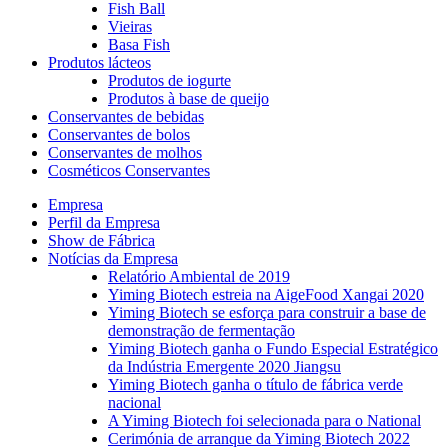
Fish Ball
Vieiras
Basa Fish
Produtos lácteos
Produtos de iogurte
Produtos à base de queijo
Conservantes de bebidas
Conservantes de bolos
Conservantes de molhos
Cosméticos Conservantes
Empresa
Perfil da Empresa
Show de Fábrica
Notícias da Empresa
Relatório Ambiental de 2019
Yiming Biotech estreia na AigeFood Xangai 2020
Yiming Biotech se esforça para construir a base de
demonstração de fermentação
Yiming Biotech ganha o Fundo Especial Estratégico
da Indústria Emergente 2020 Jiangsu
Yiming Biotech ganha o título de fábrica verde
nacional
A Yiming Biotech foi selecionada para o National
Cerimónia de arranque da Yiming Biotech 2022