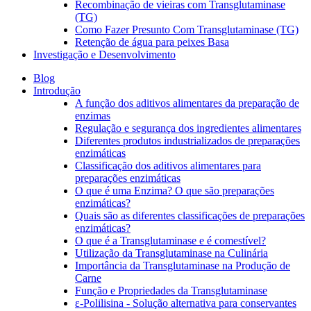
Recombinação de vieiras com Transglutaminase
(TG)
Como Fazer Presunto Com Transglutaminase (TG)
Retenção de água para peixes Basa
Investigação e Desenvolvimento
Blog
Introdução
A função dos aditivos alimentares da preparação de
enzimas
Regulação e segurança dos ingredientes alimentares
Diferentes produtos industrializados de preparações
enzimáticas
Classificação dos aditivos alimentares para
preparações enzimáticas
O que é uma Enzima? O que são preparações
enzimáticas?
Quais são as diferentes classificações de preparações
enzimáticas?
O que é a Transglutaminase e é comestível?
Utilização da Transglutaminase na Culinária
Importância da Transglutaminase na Produção de
Carne
Função e Propriedades da Transglutaminase
ε-Polilisina - Solução alternativa para conservantes