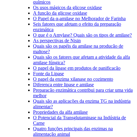
químicos
Os usos mágicos da glicose oxidase
A função da glicose oxidase
O Papel da α-amilase no Melhorador de Farinha
Seis fatores que afetam o efeito da preparação
enzimática
O que é o Amylase? Quais são os tipos de amilase?
As perspectivas de Nisin
Quais são os papéis da amilase na produção de
maltose?
Quais são os fatores que afetam a atividade da alfa
amilase fúngica?
O papel da lipase em produtos de panificação
Fonte da Lipase
O papel da enzima xilanase no cozimento
Diferença entre lipase e amilase
Preparação enzimática contribui para criar uma vida
melhor
Quais são as aplicações da enzima TG na indústria
alimentar?
Propriedades da alfa amilase
O Potencial da Transglutaminase na Indústria de
Carne
Quatro funções principais das enzimas na
alimentação animal