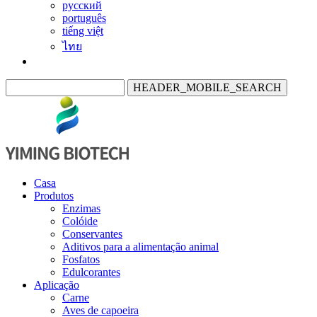
русский
português
tiếng việt
ไทย
HEADER_MOBILE_SEARCH
Casa
Produtos
Enzimas
Colóide
Conservantes
Aditivos para a alimentação animal
Fosfatos
Edulcorantes
Aplicação
Carne
Aves de capoeira