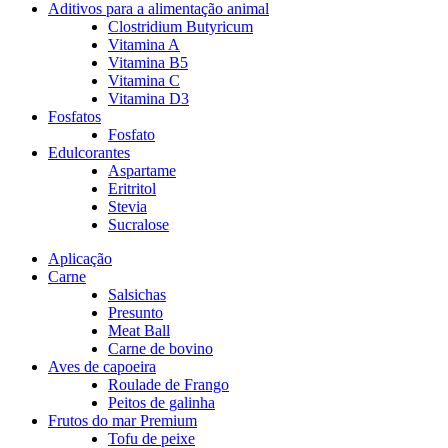
Aditivos para a alimentação animal
Clostridium Butyricum
Vitamina A
Vitamina B5
Vitamina C
Vitamina D3
Fosfatos
Fosfato
Edulcorantes
Aspartame
Eritritol
Stevia
Sucralose
Aplicação
Carne
Salsichas
Presunto
Meat Ball
Carne de bovino
Aves de capoeira
Roulade de Frango
Peitos de galinha
Frutos do mar Premium
Tofu de peixe