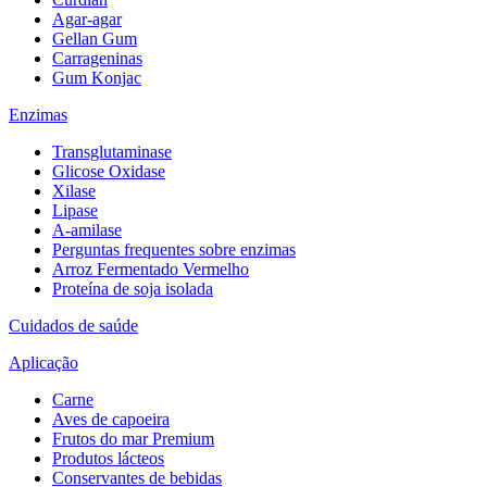
Agar-agar
Gellan Gum
Carrageninas
Gum Konjac
Enzimas
Transglutaminase
Glicose Oxidase
Xilase
Lipase
A-amilase
Perguntas frequentes sobre enzimas
Arroz Fermentado Vermelho
Proteína de soja isolada
Cuidados de saúde
Aplicação
Carne
Aves de capoeira
Frutos do mar Premium
Produtos lácteos
Conservantes de bebidas