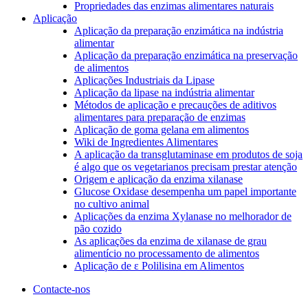
Propriedades das enzimas alimentares naturais
Aplicação
Aplicação da preparação enzimática na indústria
alimentar
Aplicação da preparação enzimática na preservação
de alimentos
Aplicações Industriais da Lipase
Aplicação da lipase na indústria alimentar
Métodos de aplicação e precauções de aditivos
alimentares para preparação de enzimas
Aplicação de goma gelana em alimentos
Wiki de Ingredientes Alimentares
A aplicação da transglutaminase em produtos de soja
é algo que os vegetarianos precisam prestar atenção
Origem e aplicação da enzima xilanase
Glucose Oxidase desempenha um papel importante
no cultivo animal
Aplicações da enzima Xylanase no melhorador de
pão cozido
As aplicações da enzima de xilanase de grau
alimentício no processamento de alimentos
Aplicação de ε Polilisina em Alimentos
Contacte-nos