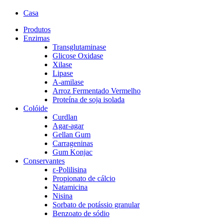
Casa
Produtos
Enzimas
Transglutaminase
Glicose Oxidase
Xilase
Lipase
A-amilase
Arroz Fermentado Vermelho
Proteína de soja isolada
Colóide
Curdlan
Agar-agar
Gellan Gum
Carrageninas
Gum Konjac
Conservantes
ε-Polilisina
Propionato de cálcio
Natamicina
Nisina
Sorbato de potássio granular
Benzoato de sódio