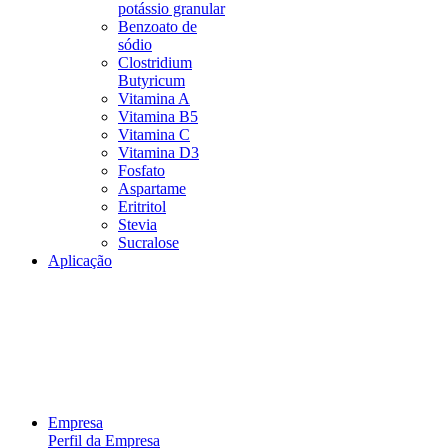
potássio granular
Benzoato de
sódio
Clostridium
Butyricum
Vitamina A
Vitamina B5
Vitamina C
Vitamina D3
Fosfato
Aspartame
Eritritol
Stevia
Sucralose
Aplicação
Empresa
Perfil da Empresa