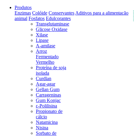
Produtos
Enzimas
Colóide
Conservantes
Aditivos para a alimentação
animal
Fosfatos
Edulcorantes
Transglutaminase
Glicose Oxidase
Xilase
Lipase
A-amilase
Arroz
Fermentado
Vermelho
Proteína de soja
isolada
Curdlan
Agar-agar
Gellan Gum
Carrageninas
Gum Konjac
ε-Polilisina
Propionato de
cálcio
Natamicina
Nisina
Sorbato de