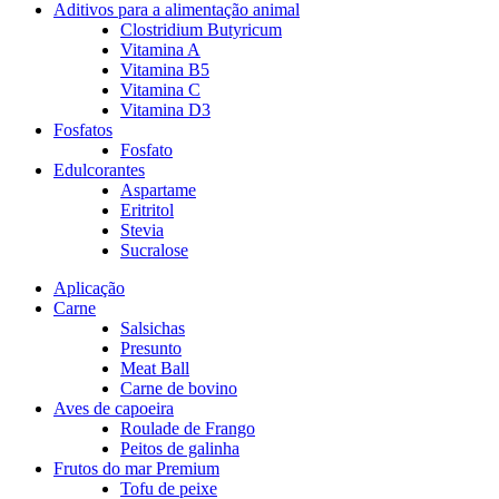
Aditivos para a alimentação animal
Clostridium Butyricum
Vitamina A
Vitamina B5
Vitamina C
Vitamina D3
Fosfatos
Fosfato
Edulcorantes
Aspartame
Eritritol
Stevia
Sucralose
Aplicação
Carne
Salsichas
Presunto
Meat Ball
Carne de bovino
Aves de capoeira
Roulade de Frango
Peitos de galinha
Frutos do mar Premium
Tofu de peixe