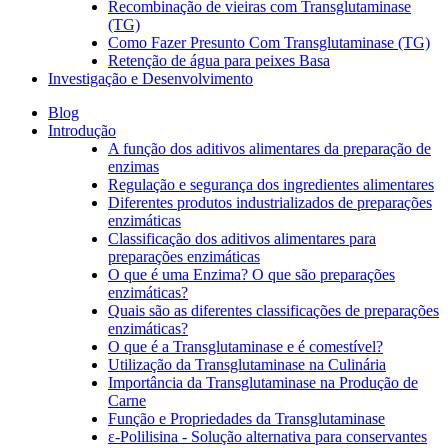
Recombinação de vieiras com Transglutaminase
(TG)
Como Fazer Presunto Com Transglutaminase (TG)
Retenção de água para peixes Basa
Investigação e Desenvolvimento
Blog
Introdução
A função dos aditivos alimentares da preparação de
enzimas
Regulação e segurança dos ingredientes alimentares
Diferentes produtos industrializados de preparações
enzimáticas
Classificação dos aditivos alimentares para
preparações enzimáticas
O que é uma Enzima? O que são preparações
enzimáticas?
Quais são as diferentes classificações de preparações
enzimáticas?
O que é a Transglutaminase e é comestível?
Utilização da Transglutaminase na Culinária
Importância da Transglutaminase na Produção de
Carne
Função e Propriedades da Transglutaminase
ε-Polilisina - Solução alternativa para conservantes