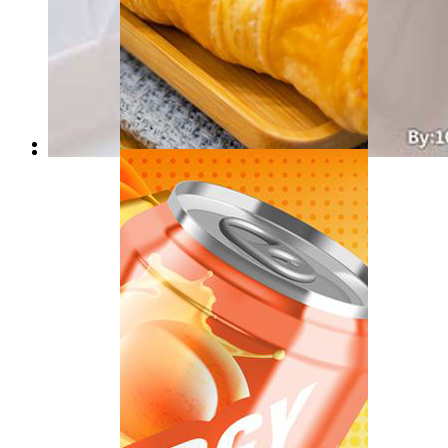
Produtos de panificação
Produtos lácteos
pão, biscoitos
leite, iogurte, queijo