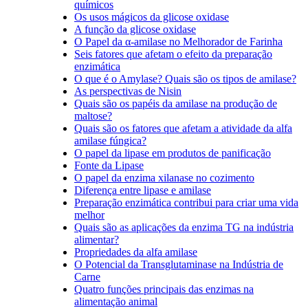
químicos
Os usos mágicos da glicose oxidase
A função da glicose oxidase
O Papel da α-amilase no Melhorador de Farinha
Seis fatores que afetam o efeito da preparação
enzimática
O que é o Amylase? Quais são os tipos de amilase?
As perspectivas de Nisin
Quais são os papéis da amilase na produção de
maltose?
Quais são os fatores que afetam a atividade da alfa
amilase fúngica?
O papel da lipase em produtos de panificação
Fonte da Lipase
O papel da enzima xilanase no cozimento
Diferença entre lipase e amilase
Preparação enzimática contribui para criar uma vida
melhor
Quais são as aplicações da enzima TG na indústria
alimentar?
Propriedades da alfa amilase
O Potencial da Transglutaminase na Indústria de
Carne
Quatro funções principais das enzimas na
alimentação animal