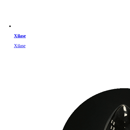
Xilase
Xilase