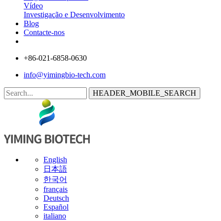
Vídeo
Investigação e Desenvolvimento
Blog
Contacte-nos
+86-021-6858-0630
info@yimingbio-tech.com
HEADER_MOBILE_SEARCH
English
日本語
한국어
français
Deutsch
Español
italiano