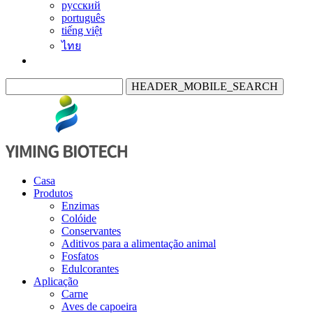
русский
português
tiếng việt
ไทย
HEADER_MOBILE_SEARCH
Casa
Produtos
Enzimas
Colóide
Conservantes
Aditivos para a alimentação animal
Fosfatos
Edulcorantes
Aplicação
Carne
Aves de capoeira