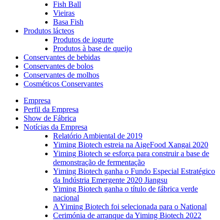
Fish Ball
Vieiras
Basa Fish
Produtos lácteos
Produtos de iogurte
Produtos à base de queijo
Conservantes de bebidas
Conservantes de bolos
Conservantes de molhos
Cosméticos Conservantes
Empresa
Perfil da Empresa
Show de Fábrica
Notícias da Empresa
Relatório Ambiental de 2019
Yiming Biotech estreia na AigeFood Xangai 2020
Yiming Biotech se esforça para construir a base de
demonstração de fermentação
Yiming Biotech ganha o Fundo Especial Estratégico
da Indústria Emergente 2020 Jiangsu
Yiming Biotech ganha o título de fábrica verde
nacional
A Yiming Biotech foi selecionada para o National
Cerimónia de arranque da Yiming Biotech 2022