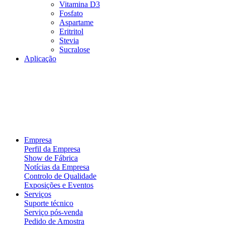
Vitamina D3
Fosfato
Aspartame
Eritritol
Stevia
Sucralose
Aplicação
Empresa
Perfil da Empresa
Show de Fábrica
Notícias da Empresa
Controlo de Qualidade
Exposições e Eventos
Serviços
Suporte técnico
Serviço pós-venda
Pedido de Amostra