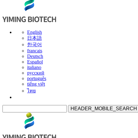
English
日本語
한국어
français
Deutsch
Español
italiano
русский
português
tiếng việt
ไทย
HEADER_MOBILE_SEARCH