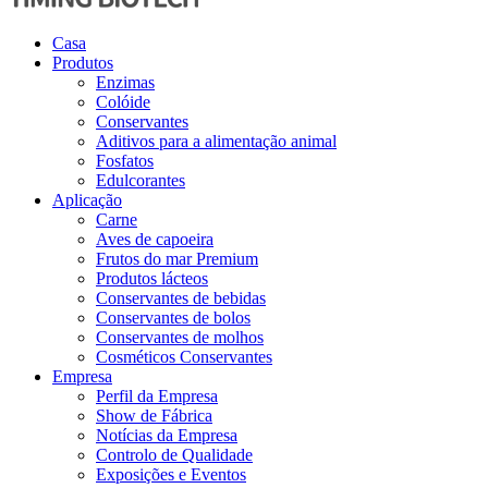
Casa
Produtos
Enzimas
Colóide
Conservantes
Aditivos para a alimentação animal
Fosfatos
Edulcorantes
Aplicação
Carne
Aves de capoeira
Frutos do mar Premium
Produtos lácteos
Conservantes de bebidas
Conservantes de bolos
Conservantes de molhos
Cosméticos Conservantes
Empresa
Perfil da Empresa
Show de Fábrica
Notícias da Empresa
Controlo de Qualidade
Exposições e Eventos