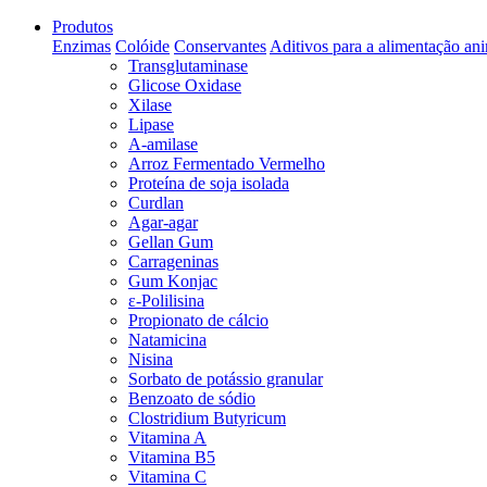
Produtos
Enzimas
Colóide
Conservantes
Aditivos para a alimentação an
Transglutaminase
Glicose Oxidase
Xilase
Lipase
A-amilase
Arroz Fermentado Vermelho
Proteína de soja isolada
Curdlan
Agar-agar
Gellan Gum
Carrageninas
Gum Konjac
ε-Polilisina
Propionato de cálcio
Natamicina
Nisina
Sorbato de potássio granular
Benzoato de sódio
Clostridium Butyricum
Vitamina A
Vitamina B5
Vitamina C