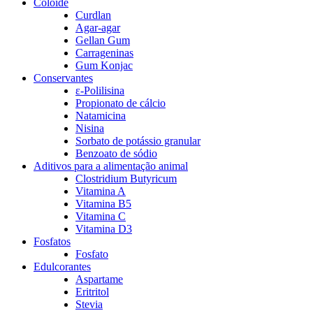
Colóide
Curdlan
Agar-agar
Gellan Gum
Carrageninas
Gum Konjac
Conservantes
ε-Polilisina
Propionato de cálcio
Natamicina
Nisina
Sorbato de potássio granular
Benzoato de sódio
Aditivos para a alimentação animal
Clostridium Butyricum
Vitamina A
Vitamina B5
Vitamina C
Vitamina D3
Fosfatos
Fosfato
Edulcorantes
Aspartame
Eritritol
Stevia