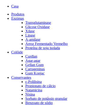
Casa
Produtos
Enzimas
Transglutaminase
Glicose Oxidase
Xilase
Lipase
A-amilase
Arroz Fermentado Vermelho
Proteína de soja isolada
Colóide
Curdlan
Agar-agar
Gellan Gum
Carrageninas
Gum Konjac
Conservantes
ε-Polilisina
Propionato de cálcio
Natamicina
Nisina
Sorbato de potássio granular
Benzoato de sódio