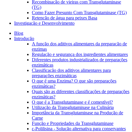
Recombinação de vieiras com Transglutaminase
(TG)
Como Fazer Presunto Com Transglutaminase (TG)
Retenção de água para peixes Basa
Investigação e Desenvolvimento
Blog
Introdução
A função dos aditivos alimentares da preparação de
enzimas
Regulação e segurança dos ingredientes alimentares
Diferentes produtos industrializados de preparações
enzimáticas
Classificação dos aditivos alimentares para
preparações enzimáticas
O que é uma Enzima? O que são preparações
enzimáticas?
Quais são as diferentes classificações de preparações
enzimáticas?
O que é a Transglutaminase e é comestível?
Utilização da Transglutaminase na Culinária
Importância da Transglutaminase na Produção de
Carne
Função e Propriedades da Transglutaminase
ε-Polilisina - Solução alternativa para conservantes