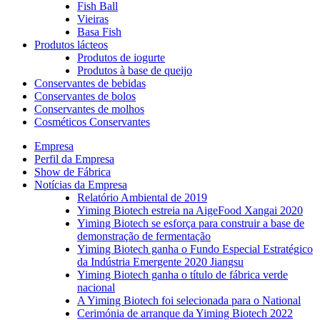
Fish Ball
Vieiras
Basa Fish
Produtos lácteos
Produtos de iogurte
Produtos à base de queijo
Conservantes de bebidas
Conservantes de bolos
Conservantes de molhos
Cosméticos Conservantes
Empresa
Perfil da Empresa
Show de Fábrica
Notícias da Empresa
Relatório Ambiental de 2019
Yiming Biotech estreia na AigeFood Xangai 2020
Yiming Biotech se esforça para construir a base de
demonstração de fermentação
Yiming Biotech ganha o Fundo Especial Estratégico
da Indústria Emergente 2020 Jiangsu
Yiming Biotech ganha o título de fábrica verde
nacional
A Yiming Biotech foi selecionada para o National
Cerimónia de arranque da Yiming Biotech 2022