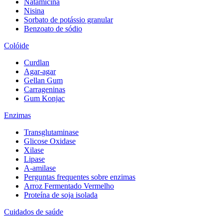
Natamicina
Nisina
Sorbato de potássio granular
Benzoato de sódio
Colóide
Curdlan
Agar-agar
Gellan Gum
Carrageninas
Gum Konjac
Enzimas
Transglutaminase
Glicose Oxidase
Xilase
Lipase
A-amilase
Perguntas frequentes sobre enzimas
Arroz Fermentado Vermelho
Proteína de soja isolada
Cuidados de saúde