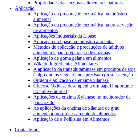
Propriedades das enzimas alimentares naturais
Aplicação
Aplicação da preparação enzimática na indústria
alimentar
Aplicação da preparação enzimática na preservação
de alimentos
Aplicações Industriais da Lipase
Aplicação da lipase na indústria alimentar
Métodos de aplicação e precauções de aditivos
alimentares para preparação de enzimas
Aplicação de goma gelana em alimentos
Wiki de Ingredientes Alimentares
A aplicação da transglutaminase em produtos de soja
é algo que os vegetarianos precisam prestar atenção
Origem e aplicação da enzima xilanase
Glucose Oxidase desempenha um papel importante
no cultivo animal
Aplicações da enzima Xylanase no melhorador de
pão cozido
As aplicações da enzima de xilanase de grau
alimentício no processamento de alimentos
Aplicação de ε Polilisina em Alimentos
Contacte-nos