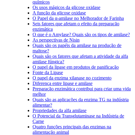
químicos
Os usos mágicos da glicose oxidase
A função da glicose oxidase
O Papel da α-amilase no Melhorador de Farinha
Seis fatores que afetam o efeito da preparação
enzimática
O que é o Amylase? Quais são os tipos de amilase?
As perspectivas de Nisin
Quais são os papéis da amilase na produção de
maltose?
Quais são os fatores que afetam a atividade da alfa
amilase fúngica?
O papel da lipase em produtos de panificação
Fonte da Lipase
O papel da enzima xilanase no cozimento
Diferença entre lipase e amilase
Preparação enzimática contribui para criar uma vida
melhor
Quais são as aplicações da enzima TG na indústria
alimentar?
Propriedades da alfa amilase
O Potencial da Transglutaminase na Indústria de
Carne
Quatro funções principais das enzimas na
alimentação animal