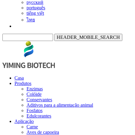
русский
português
tiếng việt
ไทย
HEADER_MOBILE_SEARCH
Casa
Produtos
Enzimas
Colóide
Conservantes
Aditivos para a alimentação animal
Fosfatos
Edulcorantes
Aplicação
Carne
Aves de capoeira