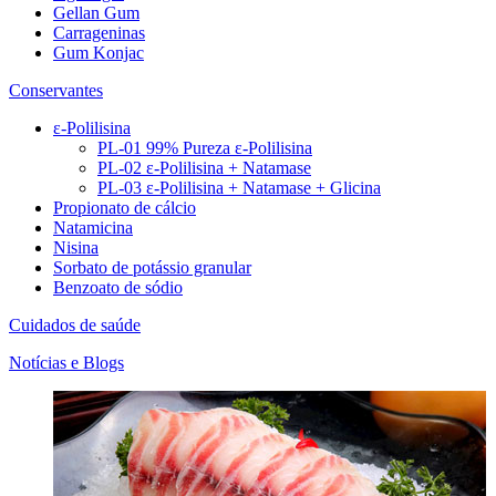
Gellan Gum
Carrageninas
Gum Konjac
Conservantes
ε-Polilisina
PL-01 99% Pureza ε-Polilisina
PL-02 ε-Polilisina + Natamase
PL-03 ε-Polilisina + Natamase + Glicina
Propionato de cálcio
Natamicina
Nisina
Sorbato de potássio granular
Benzoato de sódio
Cuidados de saúde
Notícias e Blogs