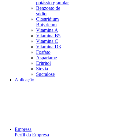
potássio granular
Benzoato de
sódio
Clostridium
Butyricum
Vitamina A
Vitamina B5
Vitamina C
Vitamina D3
Fosfato
Aspartame
Eritritol
Stevia
Sucralose
Aplicação
Empresa
Perfil da Empresa