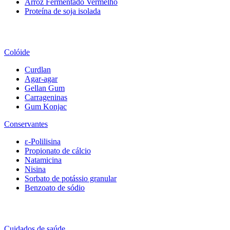
Arroz Fermentado Vermelho
Proteína de soja isolada
Colóide
Curdlan
Agar-agar
Gellan Gum
Carrageninas
Gum Konjac
Conservantes
ε-Polilisina
Propionato de cálcio
Natamicina
Nisina
Sorbato de potássio granular
Benzoato de sódio
Cuidados de saúde