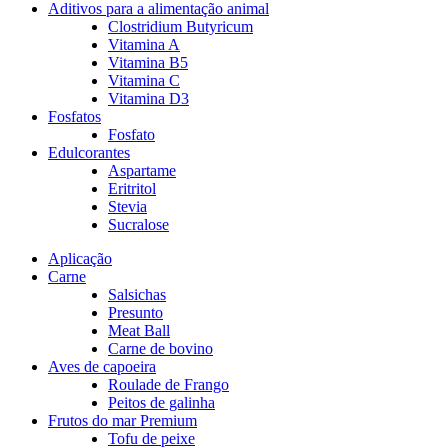
Aditivos para a alimentação animal
Clostridium Butyricum
Vitamina A
Vitamina B5
Vitamina C
Vitamina D3
Fosfatos
Fosfato
Edulcorantes
Aspartame
Eritritol
Stevia
Sucralose
Aplicação
Carne
Salsichas
Presunto
Meat Ball
Carne de bovino
Aves de capoeira
Roulade de Frango
Peitos de galinha
Frutos do mar Premium
Tofu de peixe