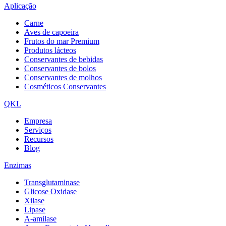
Aplicação
Carne
Aves de capoeira
Frutos do mar Premium
Produtos lácteos
Conservantes de bebidas
Conservantes de bolos
Conservantes de molhos
Cosméticos Conservantes
QKL
Empresa
Serviços
Recursos
Blog
Enzimas
Transglutaminase
Glicose Oxidase
Xilase
Lipase
A-amilase