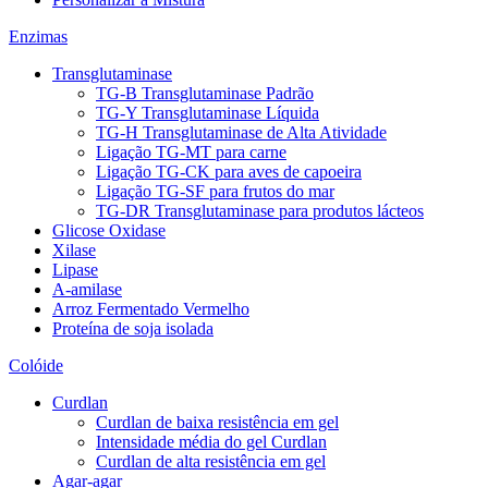
Enzimas
Transglutaminase
TG-B Transglutaminase Padrão
TG-Y Transglutaminase Líquida
TG-H Transglutaminase de Alta Atividade
Ligação TG-MT para carne
Ligação TG-CK para aves de capoeira
Ligação TG-SF para frutos do mar
TG-DR Transglutaminase para produtos lácteos
Glicose Oxidase
Xilase
Lipase
A-amilase
Arroz Fermentado Vermelho
Proteína de soja isolada
Colóide
Curdlan
Curdlan de baixa resistência em gel
Intensidade média do gel Curdlan
Curdlan de alta resistência em gel
Agar-agar