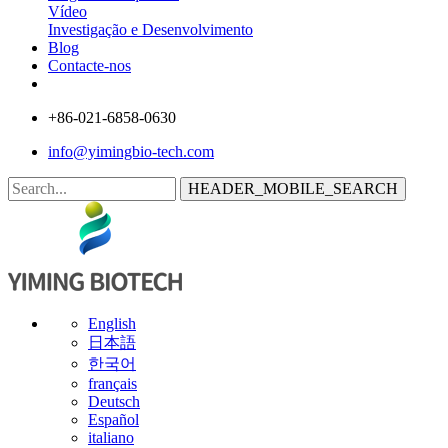
Vídeo
Investigação e Desenvolvimento
Blog
Contacte-nos
+86-021-6858-0630
info@yimingbio-tech.com
HEADER_MOBILE_SEARCH
English
日本語
한국어
français
Deutsch
Español
italiano