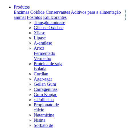
Produtos
Enzimas
Colóide
Conservantes
Aditivos para a alimentação
animal
Fosfatos
Edulcorantes
Transglutaminase
Glicose Oxidase
Xilase
Lipase
A-amilase
Arroz
Fermentado
Vermelho
Proteína de soja
isolada
Curdlan
Agar-agar
Gellan Gum
Carrageninas
Gum Konjac
ε-Polilisina
Propionato de
cálcio
Natamicina
Nisina
Sorbato de