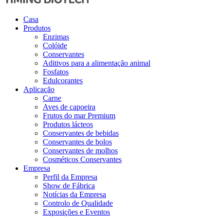
Casa
Produtos
Enzimas
Colóide
Conservantes
Aditivos para a alimentação animal
Fosfatos
Edulcorantes
Aplicação
Carne
Aves de capoeira
Frutos do mar Premium
Produtos lácteos
Conservantes de bebidas
Conservantes de bolos
Conservantes de molhos
Cosméticos Conservantes
Empresa
Perfil da Empresa
Show de Fábrica
Notícias da Empresa
Controlo de Qualidade
Exposições e Eventos