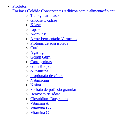
Produtos
Enzimas
Colóide
Conservantes
Aditivos para a alimentação an
Transglutaminase
Glicose Oxidase
Xilase
Lipase
A-amilase
Arroz Fermentado Vermelho
Proteína de soja isolada
Curdlan
Agar-agar
Gellan Gum
Carrageninas
Gum Konjac
ε-Polilisina
Propionato de cálcio
Natamicina
Nisina
Sorbato de potássio granular
Benzoato de sódio
Clostridium Butyricum
Vitamina A
Vitamina B5
Vitamina C