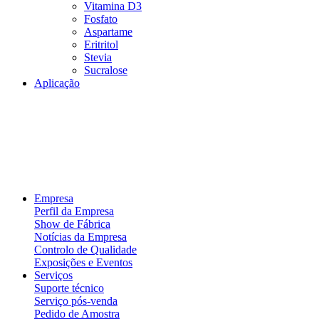
Vitamina D3
Fosfato
Aspartame
Eritritol
Stevia
Sucralose
Aplicação
Empresa
Perfil da Empresa
Show de Fábrica
Notícias da Empresa
Controlo de Qualidade
Exposições e Eventos
Serviços
Suporte técnico
Serviço pós-venda
Pedido de Amostra