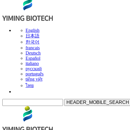
English
日本語
한국어
français
Deutsch
Español
italiano
русский
português
tiếng việt
ไทย
HEADER_MOBILE_SEARCH