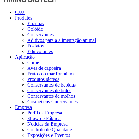
Casa
Produtos
Enzimas
Colóide
Conservantes
Aditivos para a alimentação animal
Fosfatos
Edulcorantes
Aplicação
Carne
Aves de capoeira
Frutos do mar Premium
Produtos lácteos
Conservantes de bebidas
Conservantes de bolos
Conservantes de molhos
Cosméticos Conservantes
Empresa
Perfil da Empresa
Show de Fábrica
Notícias da Empresa
Controlo de Qualidade
Exposições e Eventos