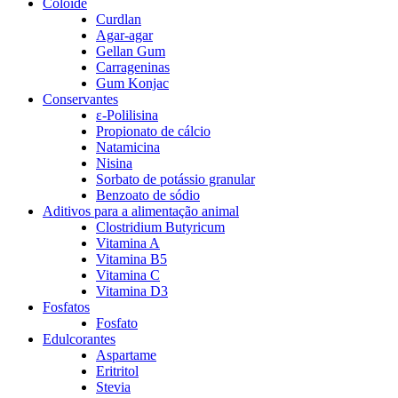
Colóide
Curdlan
Agar-agar
Gellan Gum
Carrageninas
Gum Konjac
Conservantes
ε-Polilisina
Propionato de cálcio
Natamicina
Nisina
Sorbato de potássio granular
Benzoato de sódio
Aditivos para a alimentação animal
Clostridium Butyricum
Vitamina A
Vitamina B5
Vitamina C
Vitamina D3
Fosfatos
Fosfato
Edulcorantes
Aspartame
Eritritol
Stevia